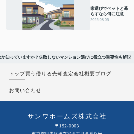
家選びでペットと暮
らすなら何に注意す
る？見落としがちな
2025.08.05
ことも紹介
のか知っていますか？失敗しないマンション選びに役立つ重要性も解説
トップ
買う
借りる
売却査定
会社概要
ブログ
お問い合わせ
サンワホームズ株式会社
〒152-0003
東京都目黒区碑文谷５丁目６番９号