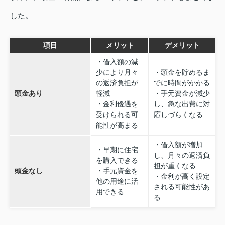
した。
項目
メリット
デメリット
・借入額の減
少により月々
・頭金を貯めるま
の返済負担が
でに時間がかかる
頭金あり
軽減
・手元資金が減少
・金利優遇を
し、急な出費に対
受けられる可
応しづらくなる
能性が高まる
・借入額が増加
・早期に住宅
し、月々の返済負
を購入できる
担が重くなる
頭金なし
・手元資金を
・金利が高く設定
他の用途に活
される可能性があ
用できる
る