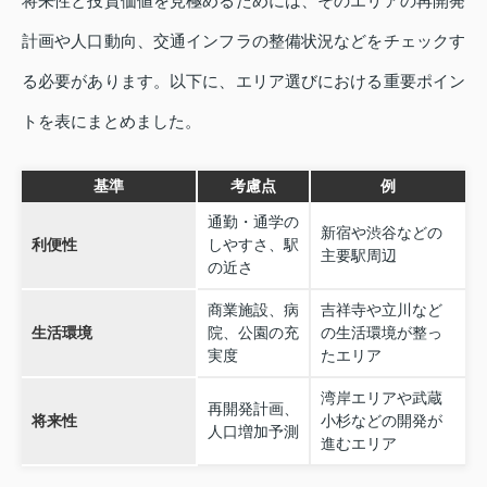
将来性と投資価値を見極めるためには、そのエリアの再開発
計画や人口動向、交通インフラの整備状況などをチェックす
る必要があります。以下に、エリア選びにおける重要ポイン
トを表にまとめました。
基準
考慮点
例
通勤・通学の
新宿や渋谷などの
利便性
しやすさ、駅
主要駅周辺
の近さ
商業施設、病
吉祥寺や立川など
生活環境
院、公園の充
の生活環境が整っ
実度
たエリア
湾岸エリアや武蔵
再開発計画、
将来性
小杉などの開発が
人口増加予測
進むエリア