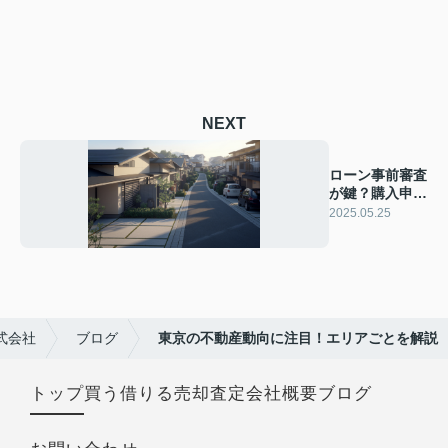
NEXT
ローン事前審査
が鍵？購入申込
のタイミングを
2025.05.25
解説
式会社
ブログ
東京の不動産動向に注目！エリアごとを解説
トップ
買う
借りる
売却査定
会社概要
ブログ