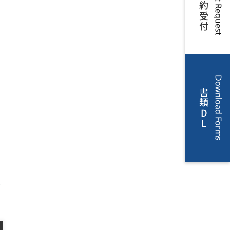
賃貸解約受付
。
を
書類DL
リ
ー
ン
金
立